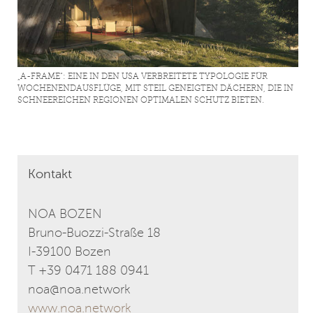
„A-FRAME“: EINE IN DEN USA VERBREITETE TYPOLOGIE FÜR
WOCHENENDAUSFLÜGE, MIT STEIL GENEIGTEN DÄCHERN, DIE IN
SCHNEEREICHEN REGIONEN OPTIMALEN SCHUTZ BIETEN.
Kontakt
NOA BOZEN
Bruno-Buozzi-Straße 18
I-39100 Bozen
T +39 0471 188 0941
noa@noa.network
www.noa.network