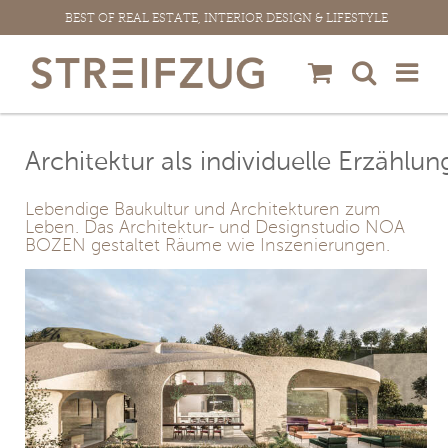
Zum
BEST OF REAL ESTATE, INTERIOR DESIGN & LIFESTYLE
Inhalt
springen
Architektur als individuelle Erzählun
Lebendige Baukultur und Architekturen zum
Leben. Das Architektur- und Designstudio NOA
BOZEN gestaltet Räume wie Inszenierungen.
View
Larger
Image