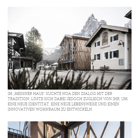
IM „MESSNER HAUS“ SUCHTE NOA DEN DIALOG MIT DER
TRADITION, LÖSTE SICH DABEI JEDOCH ZUGLEICH VON IHR, UM
EINE NEUE IDENTITÄT, EINE NEUE LEBENSWEISE UND EINEN
INNOVATIVEN WOHNRAUM ZU ENTWICKELN.