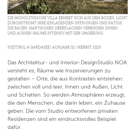
DIE MONOLITHISCHE VILLA ERHEBT SICH AUS DEM BODEN, LICHT
DURCHSTRÖMT IHRE EINLADENDEN ÖFFNUNGEN UND PATIOS.
DIE RAUEN, HAPTISCHEN OBERFLÄCHEN VERBINDEN INNEN-
UND AUSSEN-RÄUME INTENSIV MIT DER UMGEBUNG.
SÜDTIROL & GARDASEE | AUSGABE 02 | HERBST 2025
Das Architektur- und Interior-DesignStudio NOA
versteht es, Räume wie Inszenierungen zu
gestalten – Orte, die aus Kontrasten entstehen:
zwischen voll und leer, Innen und Außen, Licht
und Schatten. So werden Atmosphären erzeugt,
die den Menschen, die darin leben, ein Zuhause
geben. Die vom Studio entworfenen privaten
Residenzen sind ein eindrucksvolles Beispiel
dafür.