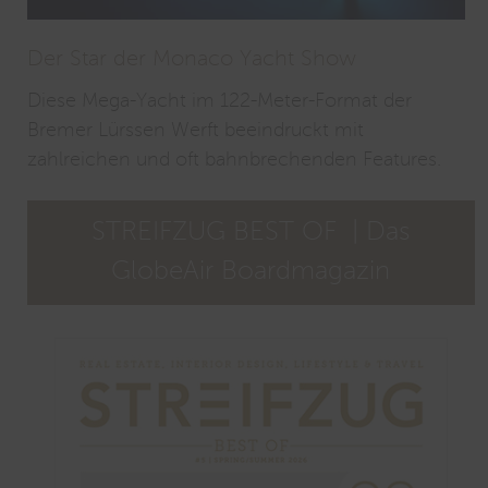
D
Der Star der Monaco Yacht Show
Z
Diese Mega-Yacht im 122-Meter-Format der
n
Bremer Lürssen Werft beeindruckt mit
f
zahlreichen und oft bahnbrechenden Features.
h
STREIFZUG BEST OF | Das
GlobeAir Boardmagazin