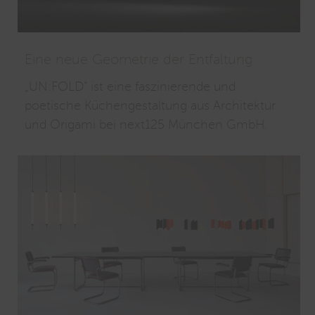
Eine neue Geometrie der Entfaltung
„UN:FOLD“ ist eine faszinierende und
poetische Küchengestaltung aus Architektur
und Origami bei next125 München GmbH.