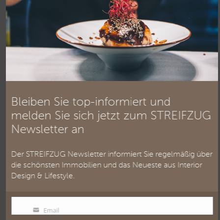
Bleiben Sie top-informiert
und melden Sie sich jetzt
zum STREIFZUG Newsletter
Bleiben Sie top-informiert und
melden Sie sich jetzt zum STREIFZUG
an
Newsletter an
Der STREIFZUG Newsletter informiert Sie
regelmäßig über die schönsten Immobilien und
Der STREIFZUG Newsletter informiert Sie regelmäßig über
die schönsten Immobilien und das Neueste aus Interior
das Neueste aus Interior Design & Lifestyle. Wir
Design & Lifestyle.
nehmen Ihren Datenschutz sehr ernst. Alles
dazu erfahren Sie in unserer
Datenschutzerklärung
.
Email
Email