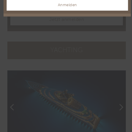
Anmelden
E-Mail
Email
Jetzt anmelden
YACHTING