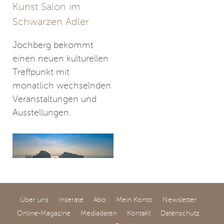
Kunst Salon im
Schwarzen Adler
Jochberg bekommt
einen neuen kulturellen
Treffpunkt mit
monatlich wechselnden
Veranstaltungen und
Ausstellungen.
Über uns
Inserate
Abo
Mein Konto
Newsletter
Jenseits der
Online-Magazine
Mediadaten
Kontakt
Datenschutz
klassischen Reviere