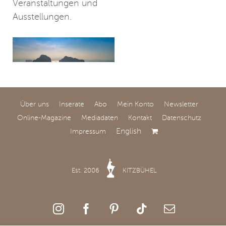
Veranstaltungen und
Ausstellungen.
Über uns
Inserate
Abo
Mein Konto
Newsletter
Jenseits der
Online-Magazine
Mediadaten
Kontakt
Datenschutz
klassischen Reviere
English
Impressum
Ocean Independence
verzeichnet eine
Est. 2006
KITZBÜHEL
steigende Nachfrage
nach
außergewöhnlichen
Charterzielen wie