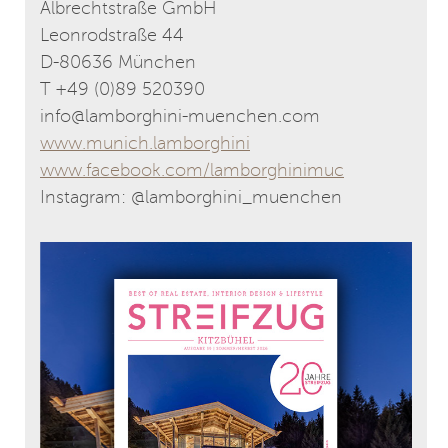
Albrechtstraße GmbH
Leonrodstraße 44
D-80636 München
T +49 (0)89 520390
info@lamborghini-muenchen.com
www.munich.lamborghini
www.facebook.com/lamborghinimuc
Instagram: @lamborghini_muenchen