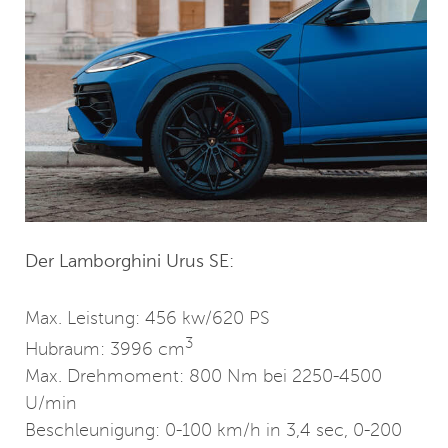
Der Lamborghini Urus SE:
Max. Leistung: 456 kw/620 PS
3
Hubraum: 3996 cm
Max. Drehmoment: 800 Nm bei 2250-4500
U/min
Beschleunigung: 0-100 km/h in 3,4 sec, 0-200