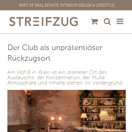
Zum
BEST OF REAL ESTATE, INTERIOR DESIGN & LIFESTYLE
Inhalt
springen
Der Club als unprätentiöser
Rückzugsort
Am Hof 8 in Wien ist ein diskreter Ort des
Austauschs, der Konzentration, der Muße.
Atmosphäre und Inhalte stehen im Vordergrund.
View
Larger
Image