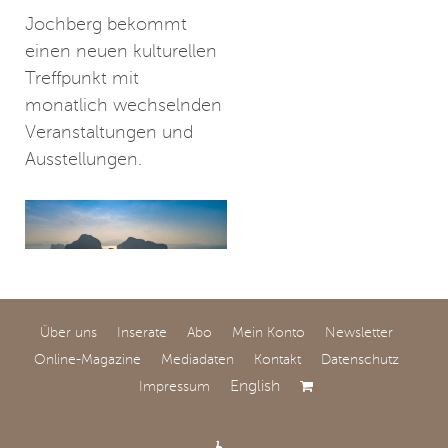
Jochberg bekommt
einen neuen kulturellen
Treffpunkt mit
monatlich wechselnden
Veranstaltungen und
Ausstellungen.
Über uns
Inserate
Abo
Mein Konto
Newsletter
Jenseits der
Online-Magazine
Mediadaten
Kontakt
Datenschutz
klassischen Reviere
English
Impressum
Ocean Independence