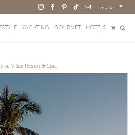
Instagram
Facebook
Pinterest
Tiktok
E-
Deutsch
Mail
FESTYLE
YACHTING
GOURMET
HOTELS
va Villas Resort & Spa.