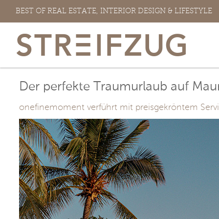
Zum
BEST OF REAL ESTATE, INTERIOR DESIGN & LIFESTYLE
Inhalt
springen
Der perfekte Traumurlaub auf Maur
onefinemoment verführt mit preisgekröntem Servic
View
Larger
Image