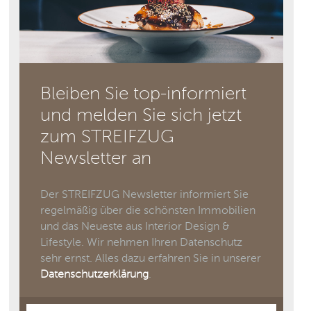
Bleiben Sie top-informiert
und melden Sie sich jetzt
zum STREIFZUG
Newsletter an
Der STREIFZUG Newsletter informiert Sie
regelmäßig über die schönsten Immobilien
und das Neueste aus Interior Design &
Lifestyle. Wir nehmen Ihren Datenschutz
sehr ernst. Alles dazu erfahren Sie in unserer
Datenschutzerklärung
.