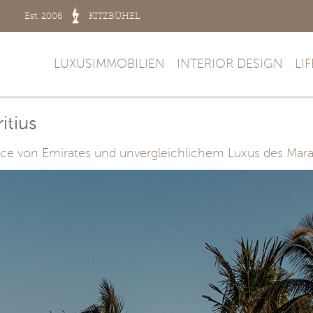
Est. 2006
KITZBÜHEL
LUXUSIMMOBILIEN
INTERIOR DESIGN
LI
itius
e von Emirates und unvergleichlichem Luxus des Maradi