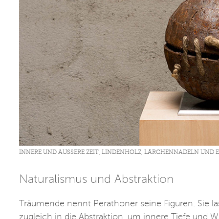
INNERE UND ÄUSSERE ZEIT, LINDENHOLZ, LÄRCHENNADELN UND EIS
Naturalismus und Abstraktion
Träumende nennt Perathoner seine Figuren. Sie l
zugleich in die Abstraktion, um innere Tiefe und 