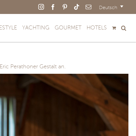
Instagram
Facebook
Pinterest
Tiktok
E-
Deutsch
Mail
FESTYLE
YACHTING
GOURMET
HOTELS
ric Perathoner Gestalt an.