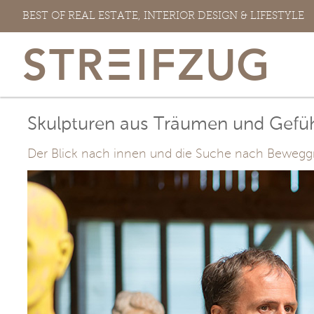
Zum
BEST OF REAL ESTATE, INTERIOR DESIGN & LIFESTYLE
Inhalt
springen
Skulpturen aus Träumen und Gefü
Der Blick nach innen und die Suche nach Beweggrü
View
Larger
Image