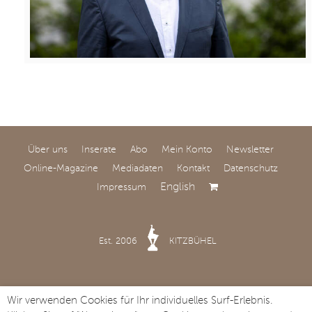
Über uns
Inserate
Abo
Mein Konto
Newsletter
Online-Magazine
Mediadaten
Kontakt
Datenschutz
English
Impressum
Est. 2006
KITZBÜHEL
Wir verwenden Cookies für Ihr individuelles Surf-Erlebnis.