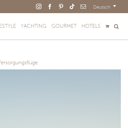
Instagram
Facebook
Pinterest
Tiktok
E-
Deutsch
Mail
FESTYLE
YACHTING
GOURMET
HOTELS
Versorgungsflüge.