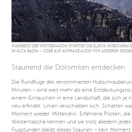
WÄHREND DER WINTERSAISON STARTEN DIE ELIKOS-HUBSCHRAU
IN ALTA BADIA – ODER AUF ANFRAGE AUCH VON ANDEREN SKIDE
Staunend die Dolomiten entdecken
Die Rundflüge des renommierten Hubschrauberunt
Minuten – sind weit mehr als eine Entdeckungstour
einem Eintauchen in eine Landschaft, die sich je 
neu erfindet: Linien verschieben sich. Schatten 
Moment wieder. Mittendrin: Erfahrene Piloten, die 
Westentasche kennen und sie trotz alledem jedes
Flugstunden bleibt dieses Staunen – kein Moment