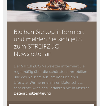
Bleiben Sie top-informiert
und melden Sie sich jetzt
zum STREIFZUG
Newsletter an
Der STREIFZUG Newsletter informiert Sie
regelmäßig über die schönsten Immobilien
und das Neueste aus Interior Design &
Lifestyle. Wir nehmen Ihren Datenschutz
sehr ernst. Alles dazu erfahren Sie in unserer
Datenschutzerklärung
.