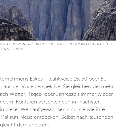
BER AUCH VOM GRÖDNER JOCH UND VON DER PRALONGIÀ HÜTTE
STINATIONEN.
ernehmens Elikos – wahlweise 15, 30 oder 50
 aus der Vogelperspektive. Sie gleichen viel mehr
nach Wetter, Tages- oder Jahreszeit immer wieder
wandern. Konturen verschwinden im nächsten
in dieser Welt aufgewachsen sind, sie wie ihre
 Mal aufs Neue entdecken. Selbst nach tausenden
 gleicht dem anderen.