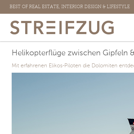
Zum
BEST OF REAL ESTATE, INTERIOR DESIGN & LIFESTYLE
Inhalt
springen
Helikopterflüge zwischen Gipfeln &
Mit erfahrenen Elikos-Piloten die Dolomiten entdec
View
Larger
Image