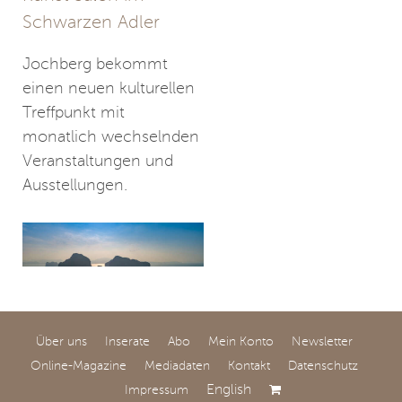
Schwarzen Adler
Jochberg bekommt
einen neuen kulturellen
Treffpunkt mit
monatlich wechselnden
Veranstaltungen und
Ausstellungen.
Über uns
Inserate
Abo
Mein Konto
Newsletter
Jenseits der
Online-Magazine
Mediadaten
Kontakt
Datenschutz
klassischen Reviere
English
Impressum