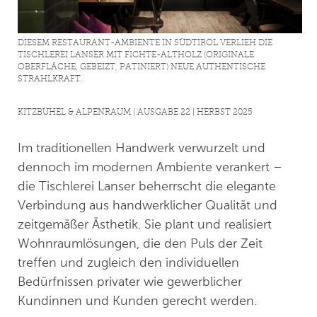
DIESEM RESTAURANT-AMBIENTE IN SÜDTIROL VERLIEH DIE
TISCHLEREI LANSER MIT FICHTE-ALTHOLZ (ORIGINALE
OBERFLÄCHE, GEBEIZT, PATINIERT) NEUE AUTHENTISCHE
STRAHLKRAFT.
KITZBÜHEL & ALPENRAUM | AUSGABE 22 | HERBST 2025
Im traditionellen Handwerk verwurzelt und
dennoch im modernen Ambiente verankert –
die Tischlerei Lanser beherrscht die elegante
Verbindung aus handwerklicher Qualität und
zeitgemäßer Ästhetik. Sie plant und realisiert
Wohnraumlösungen, die den Puls der Zeit
treffen und zugleich den individuellen
Bedürfnissen privater wie gewerblicher
Kundinnen und Kunden gerecht werden.