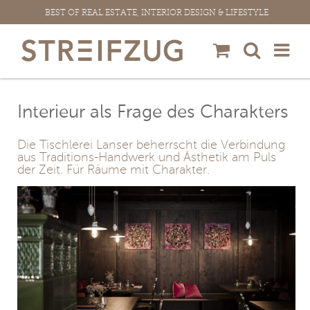
Zum
BEST OF REAL ESTATE, INTERIOR DESIGN & LIFESTYLE
Inhalt
springen
Interieur als Frage des Charakters
Die Tischlerei Lanser beherrscht die Verbindung
aus Traditions-Handwerk und Ästhetik am Puls
der Zeit. Für Räume mit Charakter.
View
Larger
Image