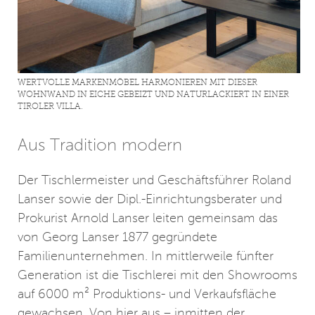
WERTVOLLE MARKENMÖBEL HARMONIEREN MIT DIESER
WOHNWAND IN EICHE GEBEIZT UND NATURLACKIERT IN EINER
TIROLER VILLA.
Aus Tradition modern
Der Tischlermeister und Geschäftsführer Roland
Lanser sowie der Dipl.-Einrichtungsberater und
Prokurist Arnold Lanser leiten gemeinsam das
von Georg Lanser 1877 gegründete
Familienunternehmen. In mittlerweile fünfter
Generation ist die Tischlerei mit den Showrooms
auf 6000 m² Produktions- und Verkaufsfläche
gewachsen. Von hier aus – inmitten der