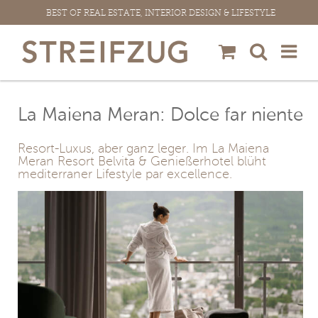
Zum
BEST OF REAL ESTATE, INTERIOR DESIGN & LIFESTYLE
Inhalt
springen
La Maiena Meran: Dolce far niente
Resort-Luxus, aber ganz leger. Im La Maiena
Meran Resort Belvita & Genießerhotel blüht
mediterraner Lifestyle par excellence.
View
Larger
Image