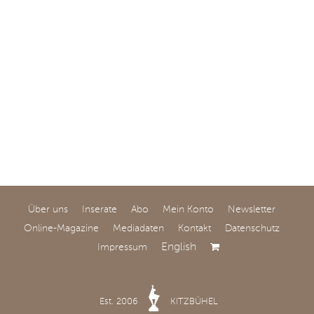
verzeichnet eine
steigende Nachfrage
nach
außergewöhnlichen
Charterzielen wie
Grönland oder
Indonesien.
Über uns
Inserate
Abo
Mein Konto
Newsletter
Online-Magazine
Mediadaten
Kontakt
Datenschutz
English
Impressum
Est. 2006
KITZBÜHEL