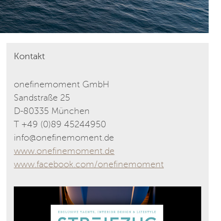
Kontakt
onefinemoment GmbH
Sandstraße 25
D-80335 München
T +49 (0)89 45244950
info@onefinemoment.de
www.onefinemoment.de
www.facebook.com/onefinemoment