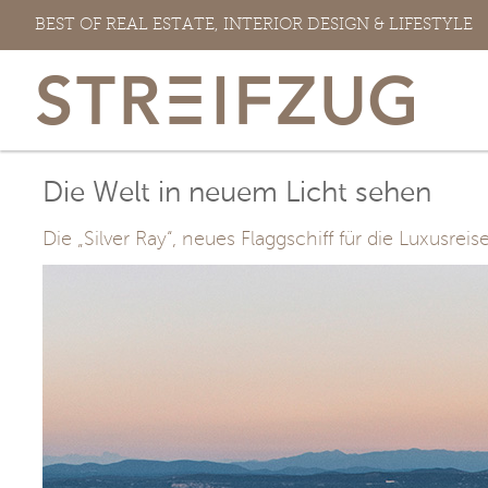
Zum
BEST OF REAL ESTATE, INTERIOR DESIGN & LIFESTYLE
Inhalt
springen
Die Welt in neuem Licht sehen
Die „Silver Ray“, neues Flaggschiff für die Luxusrei
View
Larger
Image