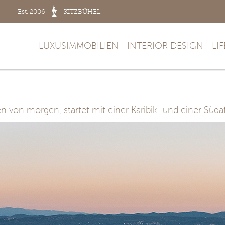
Est. 2006
KITZBÜHEL
LUXUSIMMOBILIEN
INTERIOR DESIGN
LI
sen von morgen, startet mit einer Karibik- und einer Südaf