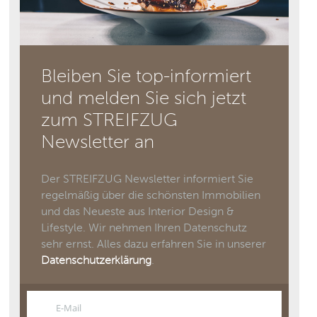
Bleiben Sie top-informiert
und melden Sie sich jetzt
zum STREIFZUG
Newsletter an
Der STREIFZUG Newsletter informiert Sie
regelmäßig über die schönsten Immobilien
und das Neueste aus Interior Design &
Lifestyle. Wir nehmen Ihren Datenschutz
sehr ernst. Alles dazu erfahren Sie in unserer
Datenschutzerklärung
.
E-Mail
Email