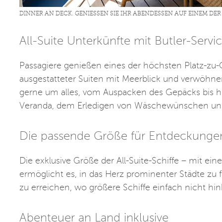
DINNER AN DECK. GENIESSEN SIE IHR ABENDESSEN AUF EINEM DER
All-Suite Unterkünfte mit Butler-Servi
Passagiere genießen eines der höchsten Platz-zu-
ausgestatteter Suiten mit Meerblick und verwöhn
gerne um alles, vom Auspacken des Gepäcks bis hi
Veranda, dem Erledigen von Wäschewünschen un
Die passende Größe für Entdeckunge
Die exklusive Größe der All-Suite-Schiffe – mit ei
ermöglicht es, in das Herz prominenter Städte zu 
zu erreichen, wo größere Schiffe einfach nicht h
Abenteuer an Land inklusive