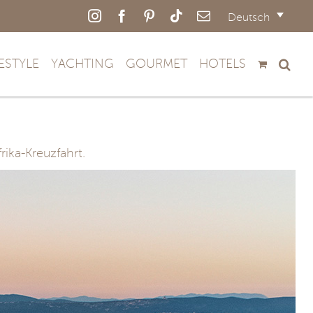
Instagram
Facebook
Pinterest
Tiktok
E-
Deutsch
Mail
FESTYLE
YACHTING
GOURMET
HOTELS
rika-Kreuzfahrt.