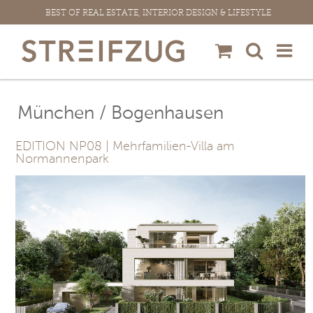
Zum
BEST OF REAL ESTATE, INTERIOR DESIGN & LIFESTYLE
Inhalt
springen
München / Bogenhausen
EDITION NP08 | Mehrfamilien-Villa am
Normannenpark