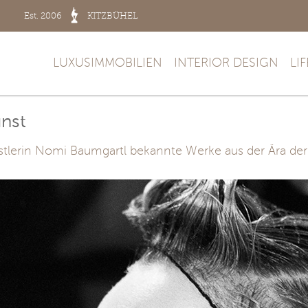
Est. 2006
KITZBÜHEL
LUXUSIMMOBILIEN
INTERIOR DESIGN
LI
nst
tlerin Nomi Baumgartl bekannte Werke aus der Ära der