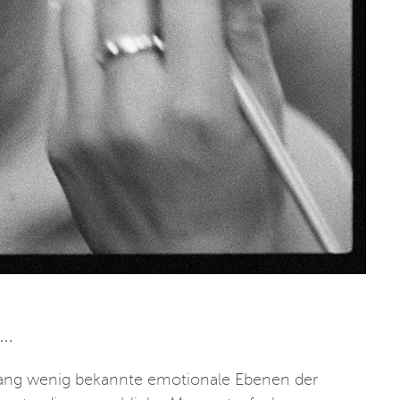
 …
lang wenig bekannte emotionale Ebenen der