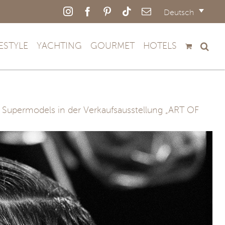
Instagram
Facebook
Pinterest
Tiktok
E-
Deutsch
Mail
FESTYLE
YACHTING
GOURMET
HOTELS
 Supermodels in der Verkaufsausstellung „ART OF