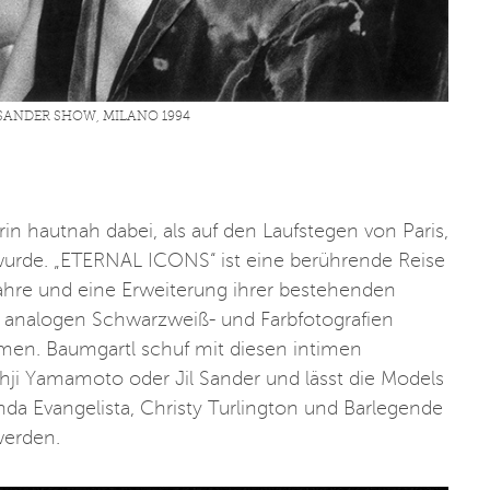
L SANDER SHOW, MILANO 1994
in hautnah dabei, als auf den Laufstegen von Paris,
urde. „ETERNAL ICONS“ ist eine berührende Reise
r Jahre und eine Erweiterung ihrer bestehenden
n analogen Schwarzweiß- und Farbfotografien
en. Baumgartl schuf mit diesen intimen
i Yamamoto oder Jil Sander und lässt die Models
inda Evangelista, Christy Turlington und Barlegende
werden.