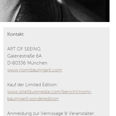
Kontakt
ART OF SEEING
Galeriestraße 6A
D-80336 München
www.nomibaumgartl.com
Kauf der Limited Edition:
www.streifzugmedia.com/bericht/nomi-
baumgartl-sonderedition
Anmeldung zur Vernissage & Veranstalter: