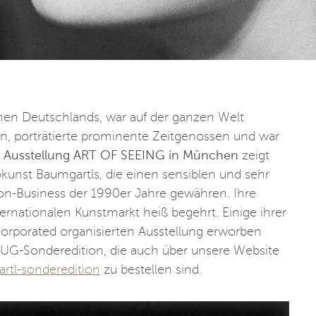
nnen Deutschlands, war auf der ganzen Welt
en, porträtierte prominente Zeitgenossen und war
 Ausstellung ART OF SEEING in München
zeigt
kunst Baumgartls, die einen sensiblen und sehr
hion-Business der 1990er Jahre gewähren. Ihre
ernationalen Kunstmarkt heiß begehrt. Einige ihrer
rporated organisierten Ausstellung erworben
ZUG-Sonderedition, die auch über unsere Website
tl-sonderedition
zu bestellen sind.