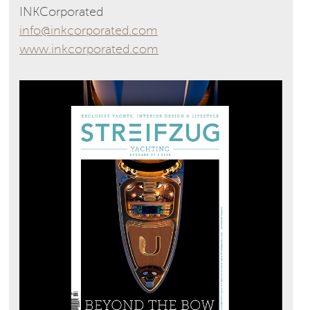
INKCorporated
info@inkcorporated.com
www.inkcorporated.com