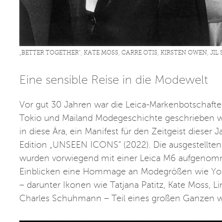
„BETTER TOGETHER“, KATE MOSS, CARRE OTIS, KIRSTEN OWEN, JI
Eine sensible Reise in die Modewelt
Vor gut 30 Jahren war die Leica-Markenbotschafter
Tokio und Mailand Modegeschichte geschrieben w
in diese Ära, ein Manifest für den Zeitgeist diese
Edition „UNSEEN ICONS“ (2022). Die ausgestellte
wurden vorwiegend mit einer Leica M6 aufgenomm
Einblicken eine Hommage an Modegrößen wie Yohj
– darunter Ikonen wie Tatjana Patitz, Kate Moss, L
Charles Schuhmann – Teil eines großen Ganzen 