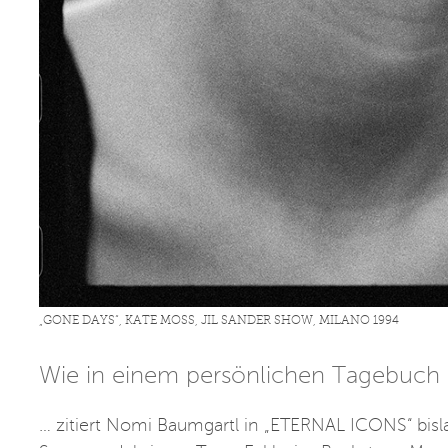
„GONE DAYS“, KATE MOSS, JIL SANDER SHOW, MILANO 1994
Wie in einem persönlichen Tagebuch
… zitiert Nomi Baumgartl in „ETERNAL ICONS“ bis