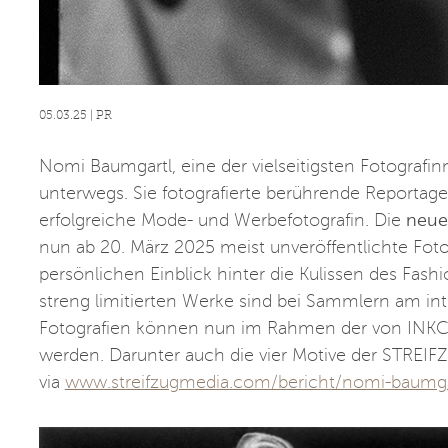
05.03.25 | PR
Nomi Baumgartl, eine der vielseitigsten Fotografi
unterwegs. Sie fotografierte berührende Reportag
erfolgreiche Mode- und Werbefotografin. Die
neue
nun ab 20. März 2025 meist unveröffentlichte Foto
persönlichen Einblick hinter die Kulissen des Fas
streng limitierten Werke sind bei Sammlern am int
Fotografien können nun im Rahmen der von INKCo
werden. Darunter auch die vier Motive der STREIF
via
www.streifzugmedia.com/bericht/nomi-baumgar