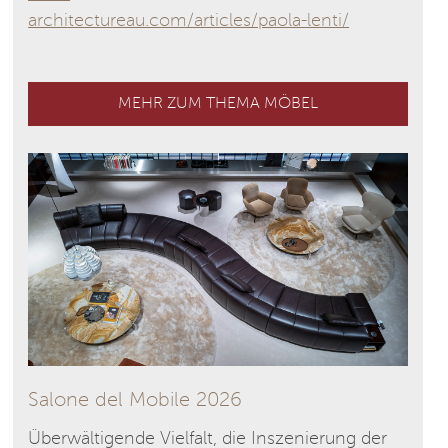
architectureau.com/articles/paola-lenti/
MEHR ZUM THEMA MÖBEL
Salone del Mobile 2026
Überwältigende Vielfalt, die Inszenierung der