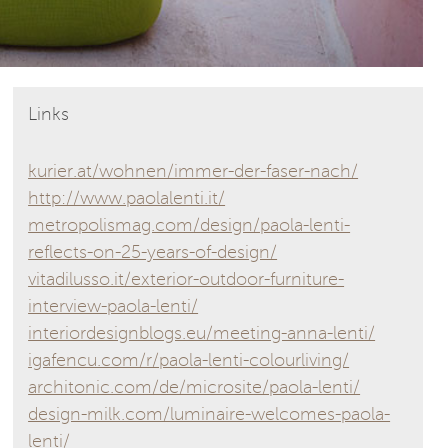
Links
kurier.at/wohnen/immer-der-faser-nach/
http://www.paolalenti.it/
metropolismag.com/design/paola-lenti-
reflects-on-25-years-of-design/
vitadilusso.it/exterior-outdoor-furniture-
interview-paola-lenti/
interiordesignblogs.eu/meeting-anna-lenti/
igafencu.com/r/paola-lenti-colourliving/
architonic.com/de/microsite/paola-lenti/
design-milk.com/luminaire-welcomes-paola-
lenti/