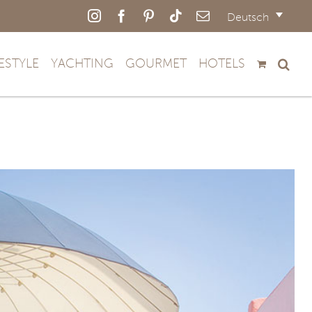
Instagram
Facebook
Pinterest
Tiktok
E-
Deutsch
Mail
FESTYLE
YACHTING
GOURMET
HOTELS