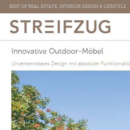
Zum
BEST OF REAL ESTATE, INTERIOR DESIGN & LIFESTYLE
Inhalt
springen
Innovative Outdoor-Möbel
Unverkennbares Design mit absoluter Funktionalitä
View
Larger
Image