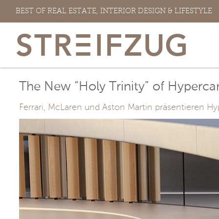
Zum
BEST OF REAL ESTATE, INTERIOR DESIGN & LIFESTYLE
Inhalt
springen
The New “Holy Trinity” of Hyperca
Ferrari, McLaren und Aston Martin präsentieren H
View
Larger
Image