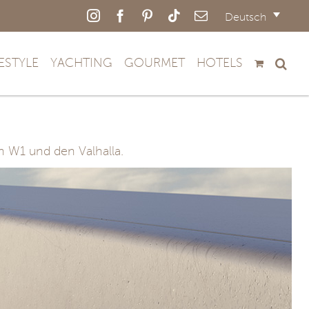
Instagram
Facebook
Pinterest
Tiktok
E-
Deutsch
Mail
FESTYLE
YACHTING
GOURMET
HOTELS
n W1 und den Valhalla.