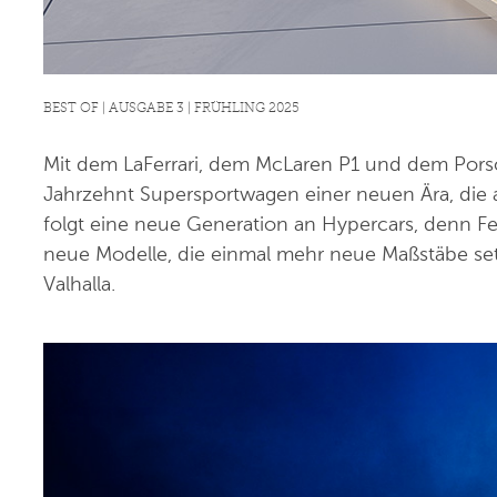
BEST OF | AUSGABE 3 | FRÜHLING 2025
Mit dem LaFerrari, dem McLaren P1 und dem Pors
Jahrzehnt Supersportwagen einer neuen Ära, die a
folgt eine neue Generation an Hypercars, denn Fer
neue Modelle, die einmal mehr neue Maßstäbe se
Valhalla.