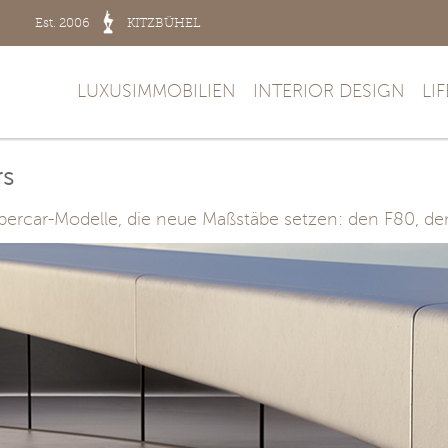
Est. 2006
KITZBÜHEL
LUXUSIMMOBILIEN
INTERIOR DESIGN
LI
rs
ypercar-Modelle, die neue Maßstäbe setzen: den F80, de