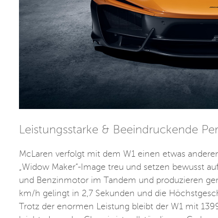
Leistungsstarke & Beeindruckende Pe
McLaren verfolgt mit dem W1 einen etwas anderen A
„Widow Maker“-Image treu und setzen bewusst auf 
und Benzinmotor im Tandem und produzieren gem
km/h gelingt in 2,7 Sekunden und die Höchstgesc
Trotz der enormen Leistung bleibt der W1 mit 13