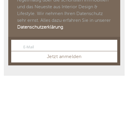
regelmäßig über die schönsten Immobilien
und das Neueste aus Interior Design &
Lifestyle. Wir nehmen Ihren Datenschutz
sehr ernst. Alles dazu erfahren Sie in unserer
Datenschutzerklärung
.
E-Mail
Email
Jetzt anmelden