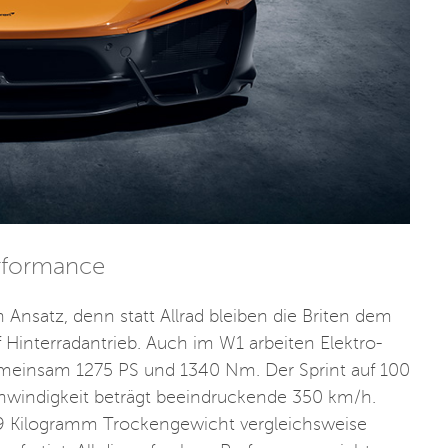
rformance
nsatz, denn statt Allrad bleiben die Briten dem
Hinterradantrieb. Auch im W1 arbeiten Elektro-
einsam 1275 PS und 1340 Nm. Der Sprint auf 100
hwindigkeit beträgt beeindruckende 350 km/h.
99 Kilogramm Trockengewicht vergleichsweise