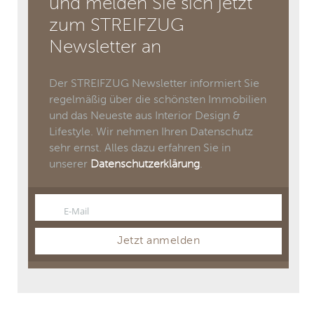
und melden Sie sich jetzt
zum STREIFZUG
Newsletter an
Der STREIFZUG Newsletter informiert Sie
regelmäßig über die schönsten Immobilien
und das Neueste aus Interior Design &
Lifestyle. Wir nehmen Ihren Datenschutz
sehr ernst. Alles dazu erfahren Sie in
unserer
Datenschutzerklärung
.
E-Mail
Email
Jetzt anmelden