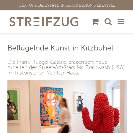
Zum
BEST OF REAL ESTATE, INTERIOR DESIGN & LIFESTYLE
Inhalt
springen
Beflügelnde Kunst in Kitzbühel
Die Frank Fluegel Galerie präsentiert neue
Arbeiten des Street-Art-Stars Mr. Brainwash (USA)
im historischen Mantler-Haus.
View
Larger
Image