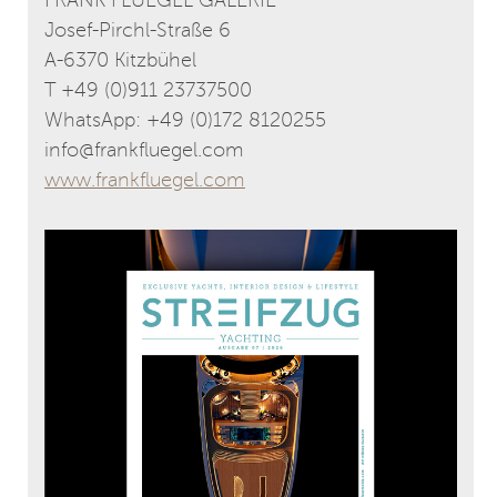
FRANK FLUEGEL GALERIE
Josef-Pirchl-Straße 6
A-6370 Kitzbühel
T +49 (0)911 23737500
WhatsApp: +49 (0)172 8120255
info@frankfluegel.com
www.frankfluegel.com