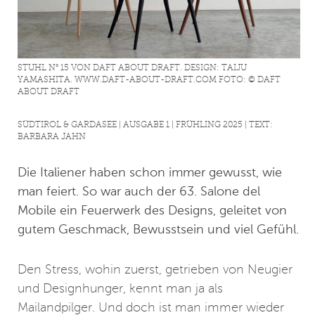
STUHL N° 15 VON DAFT ABOUT DRAFT. DESIGN: TAIJU
YAMASHITA. WWW.DAFT-ABOUT-DRAFT.COM FOTO: © DAFT
ABOUT DRAFT
SÜDTIROL & GARDASEE | AUSGABE 1 | FRÜHLING 2025 | TEXT:
BARBARA JAHN
Die Italiener haben schon immer gewusst, wie
man feiert. So war auch der 63. Salone del
Mobile ein Feuerwerk des Designs, geleitet von
gutem Geschmack, Bewusstsein und viel Gefühl.
Den Stress, wohin zuerst, getrieben von Neugier
und Designhunger, kennt man ja als
Mailandpilger. Und doch ist man immer wieder