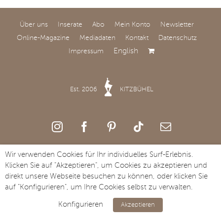
Über uns
Inserate
Abo
Mein Konto
Newsletter
Online-Magazine
Mediadaten
Kontakt
Datenschutz
English
Impressum
Mid-Century-Flair in
Frankfurt
Est. 2006
KITZBÜHEL
Eine Wohnung aus den
1970er Jahren wurde
vom Münchner Studio
Holzrausch neu gestaltet
und in ein stylisches
Wir verwenden Cookies für Ihr individuelles Surf-Erlebnis.
Zuhause verwandelt.
Copyright Streifzug Media GmbH · St. Johanner Straße 49a · A-6370
Klicken Sie auf "Akzeptieren", um Cookies zu akzeptieren und
Kitzbühel · Tel. +43 5356 73117
direkt unsere Webseite besuchen zu können, oder klicken Sie
auf "Konfigurieren", um Ihre Cookies selbst zu verwalten.
Konfigurieren
Akzeptieren