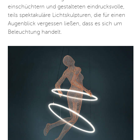
einschüchtern und gestalteten eindrucksvolle,
teils spektakuläre Lichtskulpturen, die für einen
Augenblick vergessen ließen, dass es sich um
Beleuchtung handelt.