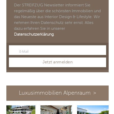
Der STREIFZUG Newsletter informiert Sie
regelmäßig über die schönsten Immobilien und
das Neueste aus Interior Design & Lifestyle. Wir
nehmen Ihren Datenschutz sehr ernst. Alles
dazu erfahren Sie in unserer
Datenschutzerklärung
.
E-Mail
Email
Jetzt anmelden
Luxusimmobilien Alpenraum