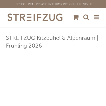
Zum
BEST OF REAL ESTATE, INTERIOR DESIGN & LIFESTYLE
Inhalt
springen
STREIFZUG Kitzbühel & Alpenraum |
Frühling 2026