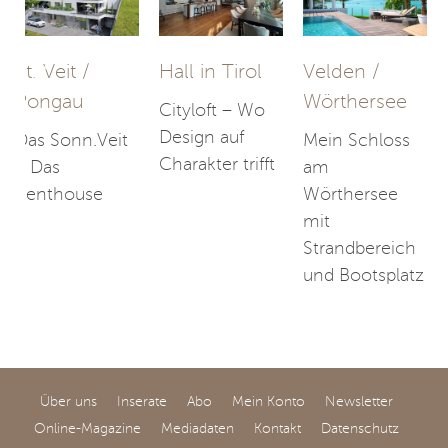
St. Veit /
Hall in Tirol
Velden /
Pongau
Wörthersee
Cityloft – Wo
Design auf
Das Sonn.Veit
Mein Schloss
Charakter trifft
– Das
am
Penthouse
Wörthersee
mit
Strandbereich
und Bootsplatz
Über uns
Inserate
Abo
Mein Konto
Newsletter
Online-Magazine
Mediadaten
Kontakt
Datenschutz