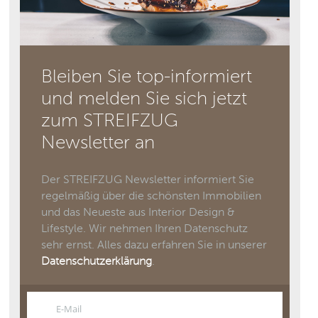
Bleiben Sie top-informiert
und melden Sie sich jetzt
zum STREIFZUG
Newsletter an
Der STREIFZUG Newsletter informiert Sie
regelmäßig über die schönsten Immobilien
und das Neueste aus Interior Design &
Lifestyle. Wir nehmen Ihren Datenschutz
sehr ernst. Alles dazu erfahren Sie in unserer
Datenschutzerklärung
.
E-Mail
Email