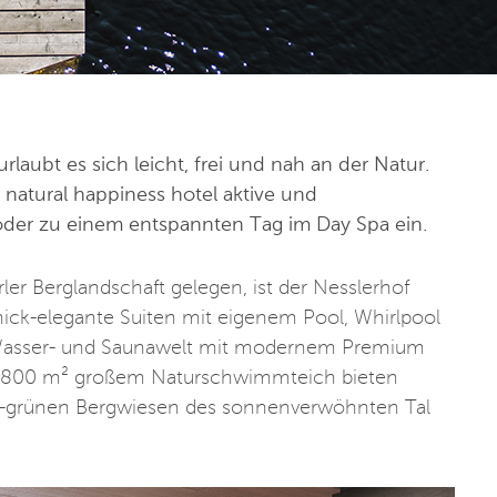
rlaubt es sich leicht, frei und nah an der Natur.
 natural happiness hotel aktive und
der zu einem entspannten Tag im Day Spa ein.
er Berglandschaft gelegen, ist der Nesslerhof
hick-elegante Suiten mit eigenem Pool, Whirlpool
e Wasser- und Saunawelt mit modernem Premium
d 800 m² großem Naturschwimmteich bieten
tig-grünen Bergwiesen des sonnenverwöhnten Tal