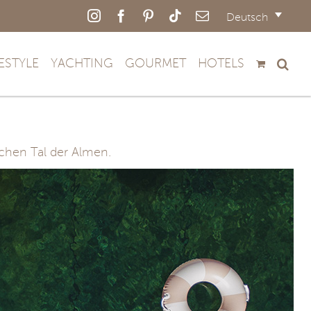
Instagram
Facebook
Pinterest
Tiktok
E-
Deutsch
Mail
FESTYLE
YACHTING
GOURMET
HOTELS
schen Tal der Almen.