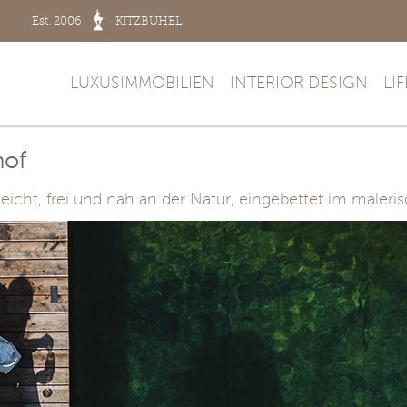
Est. 2006
KITZBÜHEL
LUXUSIMMOBILIEN
INTERIOR DESIGN
LI
hof
leicht, frei und nah an der Natur, eingebettet im maleri