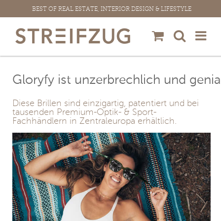
Zum
BEST OF REAL ESTATE, INTERIOR DESIGN & LIFESTYLE
Inhalt
springen
Gloryfy ist unzerbrechlich und genia
Diese Brillen sind einzigartig, patentiert und bei
tausenden Premium-Optik- & Sport-
Fachhändlern in Zentraleuropa erhältlich.
View
Larger
Image