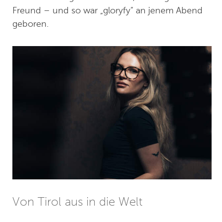
Freund – und so war „gloryfy“ an jenem Abend
geboren.
Von Tirol aus in die Welt