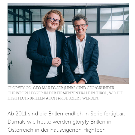
GLORYFY CO-CEO MAX EGGER (LINKS) UND CEO/GRÜNDER
CHRISTOPH EGGER IN DER FIRMENZENTRALE IN TIROL, WO DIE
HIGHTECH-BRILLEN AUCH PRODUZIERT WERDEN.
Ab 2011 sind die Brillen endlich in Serie fertigbar.
Damals wie heute werden gloryfy Brillen in
Österreich in der hauseigenen Hightech-