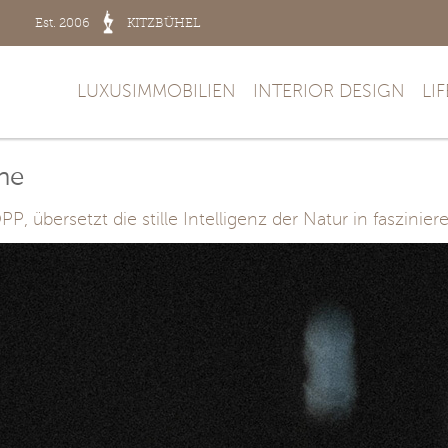
Est. 2006
KITZBÜHEL
LUXUSIMMOBILIEN
INTERIOR DESIGN
LI
he
bersetzt die stille Intelligenz der Natur in faszinier