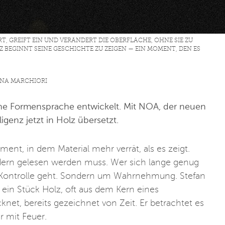
ERT, GREIFT EIN UND VERÄNDERT DIE OBERFLÄCHE, OHNE SIE ZU
Z BEGINNT SEINE GESCHICHTE ZU ZEIGEN — EIN MOMENT, DEN ES
LINA MARCHIORI
gene Formensprache entwickelt. Mit NOA, der neuen
ligenz jetzt in Holz übersetzt.
ent, in dem Material mehr verrät, als es zeigt.
ondern gelesen werden muss. Wer sich lange genug
m Kontrolle geht. Sondern um Wahrnehmung. Stefan
 ein Stück Holz, oft aus dem Kern eines
net, bereits gezeichnet von Zeit. Er betrachtet es
 mit Feuer.