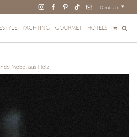
Instagram
Facebook
Pinterest
Tiktok
E-
Deutsch
Mail
FESTYLE
YACHTING
GOURMET
HOTELS
ende Möbel aus Holz.