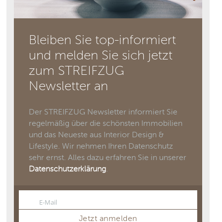
Bleiben Sie top-informiert
und melden Sie sich jetzt
zum STREIFZUG
Newsletter an
Der STREIFZUG Newsletter informiert Sie
regelmäßig über die schönsten Immobilien
und das Neueste aus Interior Design &
Lifestyle. Wir nehmen Ihren Datenschutz
sehr ernst. Alles dazu erfahren Sie in unserer
Datenschutzerklärung
.
E-Mail
Email
Jetzt anmelden