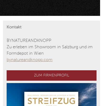
Kontakt
BYNATUREANDKNOPP
Zu erleben im Showroom in Salzburg und im
Formdepot in Wien
bynatureandknopp.com
ZUM FIRMENPROFIL