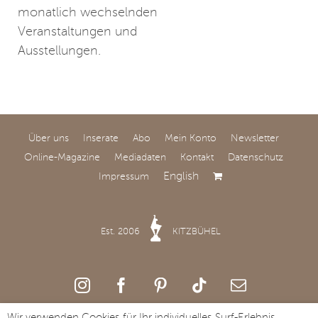
monatlich wechselnden
Veranstaltungen und
Ausstellungen.
Über uns
Inserate
Abo
Mein Konto
Newsletter
Online-Magazine
Mediadaten
Kontakt
Datenschutz
English
Impressum
BY NATURE AND
KNOPP – Von der
Natur inspiriert
Est. 2006
KITZBÜHEL
Zeitlose Möbel und
Objekte, deren
Schönheit nicht