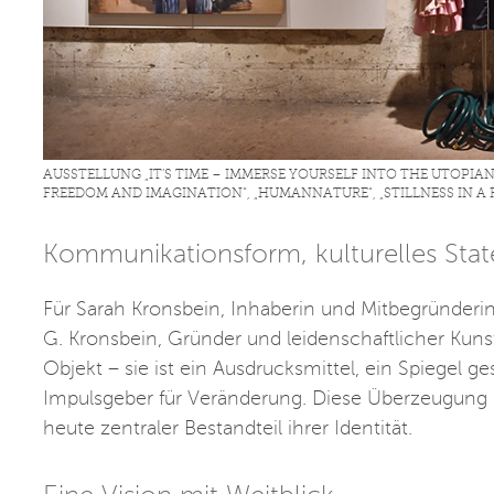
AUSSTELLUNG „IT’S TIME – IMMERSE YOURSELF INTO THE UTOPIAN
FREEDOM AND IMAGINATION“, „HUMANNATURE“, „STILLNESS IN A 
Kommunikationsform, kulturelles Sta
Für Sarah Kronsbein, Inhaberin und Mitbegründerin
G. Kronsbein, Gründer und leidenschaftlicher Kunst
Objekt – sie ist ein Ausdrucksmittel, ein Spiegel g
Impulsgeber für Veränderung. Diese Überzeugung pr
heute zentraler Bestandteil ihrer Identität.