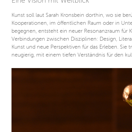
Eine Vision mit Weitblick
Kunst soll laut Sarah Kronsbein dorthin, wo sie berüh
Kooperationen, im öffentlichen Raum oder in Unt
begegnen, entsteht ein neuer Resonanzraum für Ku
Verbindungen zwischen Disziplinen: Design, Literat
Kunst und neue Perspektiven für das Erleben. Sie
neugierig, mit einem tiefen Verständnis für den kult