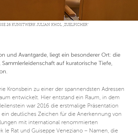
SE 26 KUNSTWERK JULIAN KHOL „ZUELPICHER“
 und Avantgarde, liegt ein besonderer Ort: die
t, Sammlerleidenschaft auf kuratorische Tiefe,
on.
erie Kronsbein zu einer der spannendsten Adressen
aum entwickelt. Hier entstand ein Raum, in dem
Meilenstein war 2016 die erstmalige Präsentation
e ein deutliches Zeichen für die Anerkennung von
ellungen mit international renommierten
lek le Rat und Guiseppe Veneziano – Namen, die