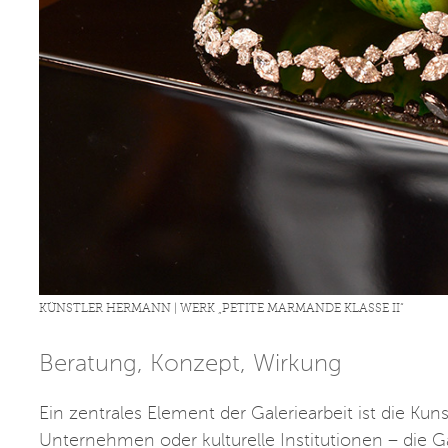
KÜNSTLER HERMANN | WERK „PETITE MARMANDE KLASSE II“
Beratung, Konzept, Wirkung
Ein zentrales Element der Galeriearbeit ist die Ku
Unternehmen oder kulturelle Institutionen – die Gal