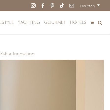
Instagram
Facebook
Pinterest
Tiktok
E-
Deutsch
Mail
FESTYLE
YACHTING
GOURMET
HOTELS
 Kultur-Innovation.