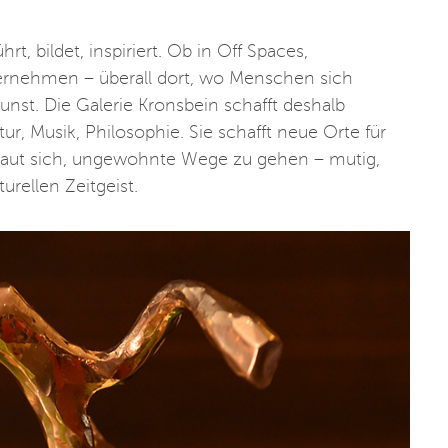
rt, bildet, inspiriert. Ob in Off Spaces,
ernehmen – überall dort, wo Menschen sich
nst. Die Galerie Kronsbein schafft deshalb
ur, Musik, Philosophie. Sie schafft neue Orte für
 traut sich, ungewohnte Wege zu gehen – mutig,
urellen Zeitgeist.