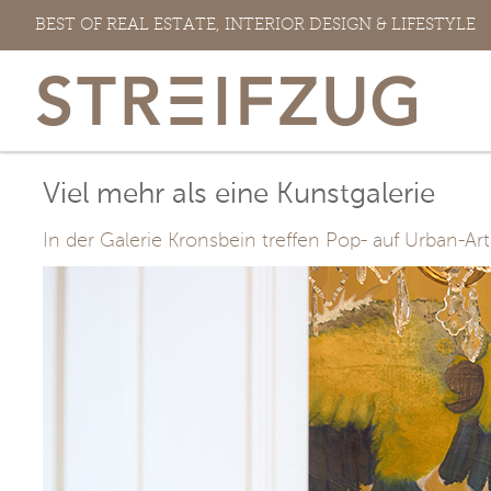
Zum
BEST OF REAL ESTATE, INTERIOR DESIGN & LIFESTYLE
Inhalt
springen
Viel mehr als eine Kunstgalerie
In der Galerie Kronsbein treffen Pop- auf Urban-Art
View
Larger
Image