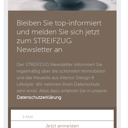
Bleiben Sie top-informiert
und melden Sie sich jetzt
zum STREIFZUG
Newsletter an
Der STREIFZUG Newsletter informiert Sie
regelmäßig über die schönsten Immobilien
und das Neueste aus Interior Design &
Lifestyle. Wir nehmen Ihren Datenschutz
sehr ernst. Alles dazu erfahren Sie in unserer
Datenschutzerklärung
.
E-Mail
Email
Jetzt anmelden