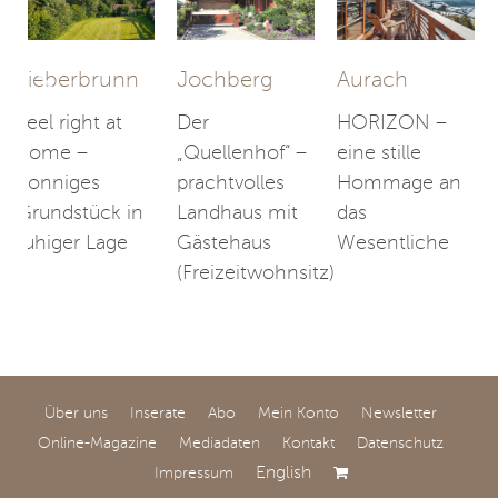
Fieberbrunn
Jochberg
Aurach
Feel right at
Der
HORIZON –
home –
„Quellenhof“ –
eine stille
Sonniges
prachtvolles
Hommage an
Grundstück in
Landhaus mit
das
ruhiger Lage
Gästehaus
Wesentliche
(Freizeitwohnsitz)
Über uns
Inserate
Abo
Mein Konto
Newsletter
Online-Magazine
Mediadaten
Kontakt
Datenschutz
English
Impressum