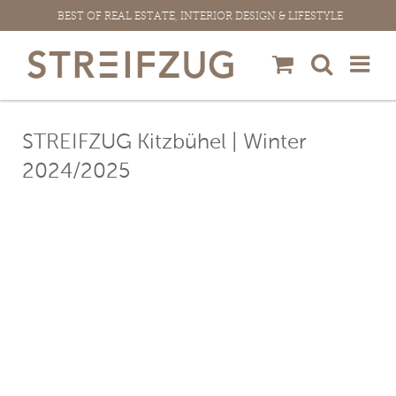
Zum
BEST OF REAL ESTATE, INTERIOR DESIGN & LIFESTYLE
Inhalt
springen
STREIFZUG Kitzbühel | Winter
2024/2025