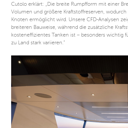
Cutolo erklärt: „Die breite Rumpfform mit einer Bre
Volumen und größere Kraftstoffreserven, wodurch
Knoten ermöglicht wird. Unsere CFD-Analysen zeigt
breiteren Bauweise, während die zusätzliche Krafts
kosteneffizientes Tanken ist – besonders wichtig f
zu Land stark variieren.“