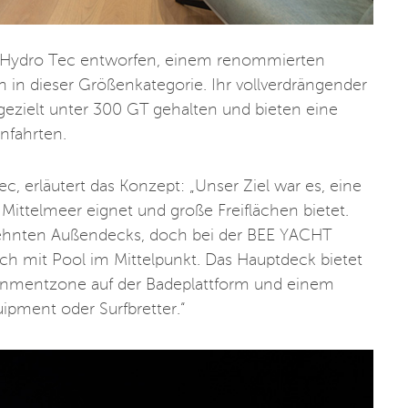
n Hydro Tec entworfen, einem renommierten
 in dieser Größenkategorie. Ihr vollverdrängender
ezielt unter 300 GT gehalten und bieten eine
nfahrten.
, erläutert das Konzept: „Unser Ziel war es, eine
s Mittelmeer eignet und große Freiflächen bietet.
edehnten Außendecks, doch bei der BEE YACHT
h mit Pool im Mittelpunkt. Das Hauptdeck bietet
tainmentzone auf der Badeplattform und einem
pment oder Surfbretter.“