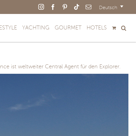
Instagram
Facebook
Pinterest
Tiktok
E-
Deutsch
Mail
FESTYLE
YACHTING
GOURMET
HOTELS
e ist weltweiter Central Agent für den Explorer.