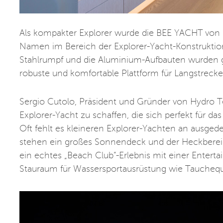
Als kompakter Explorer wurde die BEE YACHT vo
Namen im Bereich der Explorer-Yacht-Konstruktion
Stahlrumpf und die Aluminium-Aufbauten wurden g
robuste und komfortable Plattform für Langstrecke
Sergio Cutolo, Präsident und Gründer von Hydro Tec
Explorer-Yacht zu schaffen, die sich perfekt für da
Oft fehlt es kleineren Explorer-Yachten an ausg
stehen ein großes Sonnendeck und der Heckbereic
ein echtes „Beach Club“-Erlebnis mit einer Enter
Stauraum für Wassersportausrüstung wie Tauchequi