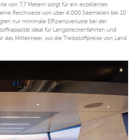
ite von 7,7 Metern sorgt für ein exzellentes
 eine Reichweite von über 4.000 Seemeilen bei 10
en nur minimale Effizienzverluste bei der
toffkapazität ideal für Langstreckenfahrten und
ür das Mittelmeer, wo die Treibstoffpreise von Land