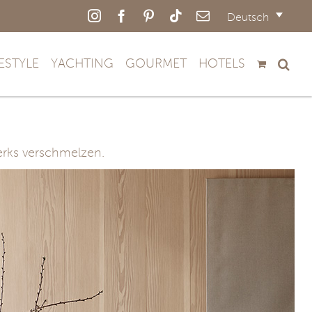
Instagram
Facebook
Pinterest
Tiktok
E-
Deutsch
Mail
FESTYLE
YACHTING
GOURMET
HOTELS
erks verschmelzen.