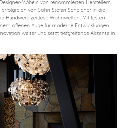
Designer-Möbeln von renommierten Herstellern
 erfolgreich von Sohn Stefan Scheicher in die
und Handwerk zeitlose Wohnwelten. Mit festem
 einem offenen Auge für moderne Entwicklungen
novation weiter und setzt tiefgreifende Akzente in