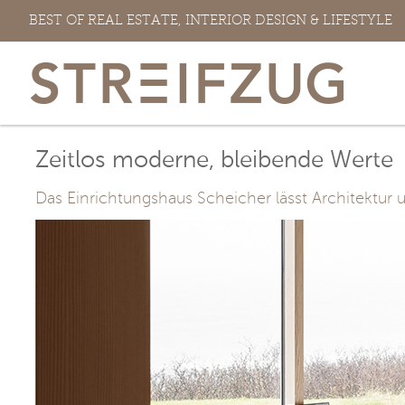
Zum
BEST OF REAL ESTATE, INTERIOR DESIGN & LIFESTYLE
Inhalt
springen
Zeitlos moderne, bleibende Werte
Das Einrichtungshaus Scheicher lässt Architektur 
View
Larger
Image