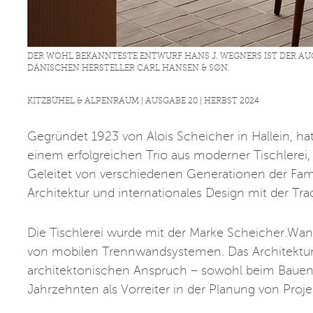
DER WOHL BEKANNTESTE ENTWURF HANS J. WEGNERS IST DER A
DÄNISCHEN HERSTELLER CARL HANSEN & SØN.
KITZBÜHEL & ALPENRAUM | AUSGABE 20 | HERBST 2024
Gegründet 1923 von Alois Scheicher in Hallein, hat 
einem erfolgreichen Trio aus moderner Tischlerei,
Geleitet von verschiedenen Generationen der Fami
Architektur und internationales Design mit der Tr
Die Tischlerei wurde mit der Marke Scheicher.Wan
von mobilen Trennwandsystemen. Das Architekturb
architektonischen Anspruch – sowohl beim Bauen i
Jahrzehnten als Vorreiter in der Planung von Proj