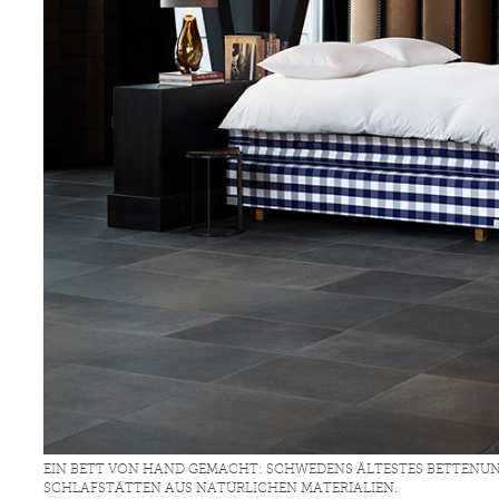
EIN BETT VON HAND GEMACHT: SCHWEDENS ÄLTESTES BETTENUN
SCHLAFSTÄTTEN AUS NATÜRLICHEN MATERIALIEN.