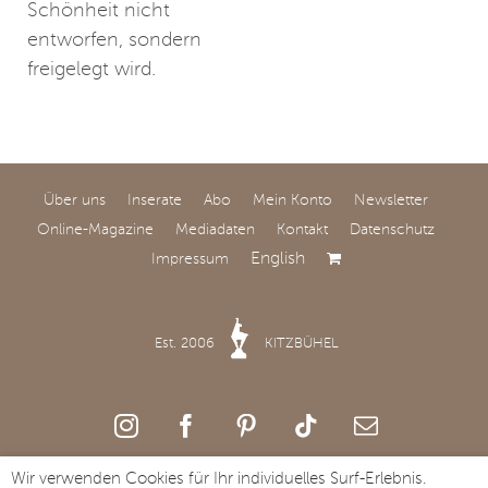
Schönheit nicht
entworfen, sondern
freigelegt wird.
Über uns
Inserate
Abo
Mein Konto
Newsletter
Online-Magazine
Mediadaten
Kontakt
Datenschutz
English
Impressum
Mid-Century-Flair in
Frankfurt
Est. 2006
KITZBÜHEL
Eine Wohnung aus den
1970er Jahren wurde
vom Münchner Studio
Holzrausch neu gestaltet
und in ein stylisches
Wir verwenden Cookies für Ihr individuelles Surf-Erlebnis.