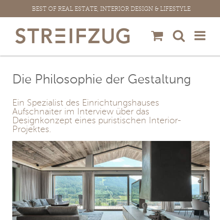
Zum
BEST OF REAL ESTATE, INTERIOR DESIGN & LIFESTYLE
Inhalt
springen
Die Philosophie der Gestaltung
Ein Spezialist des Einrichtungshauses
Aufschnaiter im Interview über das
Designkonzept eines puristischen Interior-
Projektes.
View
Larger
Image