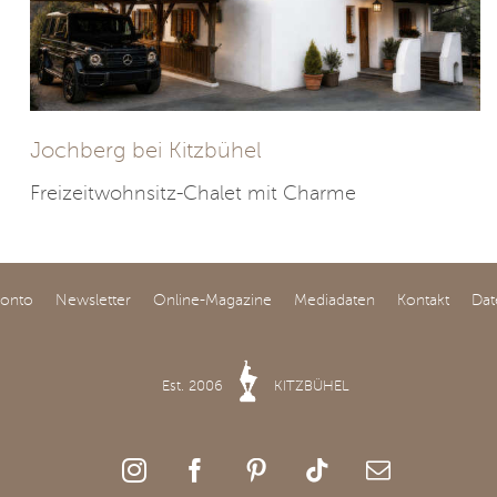
Jochberg bei Kitzbühel
Freizeitwohnsitz-Chalet mit Charme
Konto
Newsletter
Online-Magazine
Mediadaten
Kontakt
Dat
Est. 2006
KITZBÜHEL