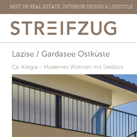
Zum
BEST OF REAL ESTATE, INTERIOR DESIGN & LIFESTYLE
Inhalt
springen
Lazise / Gardasee Ostküste
Ca' Allegra – Modernes Wohnen mit Seeblick