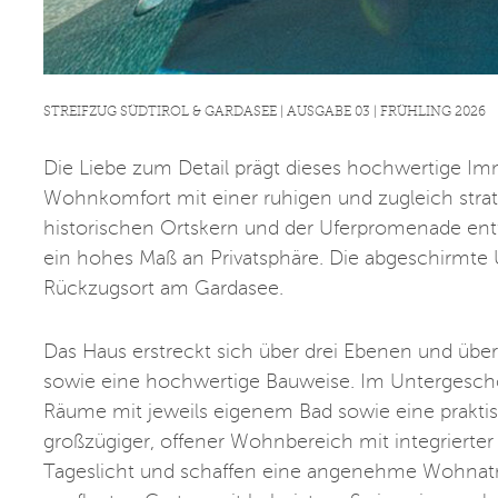
STREIFZUG SÜDTIROL & GARDASEE | AUSGABE 03 | FRÜHLING 2026
Die Liebe zum Detail prägt dieses hochwertige Im
Wohnkomfort mit einer ruhigen und zugleich stra
historischen Ortskern und der Uferpromenade entf
ein hohes Maß an Privatsphäre. Die abgeschirmt
Rückzugsort am Gardasee.
Das Haus erstreckt sich über drei Ebenen und über
sowie eine hochwertige Bauweise. Im Untergescho
Räume mit jeweils eigenem Bad sowie eine prakti
großzügiger, offener Wohnbereich mit integrierter
Tageslicht und schaffen eine angenehme Wohnatm