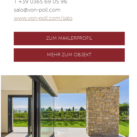
T +39 0365 69 05 96
salo@von-poll.com
www.von-poll.com/salo
ZUM MAKLERPROFIL
MEHR ZUM OBJEKT