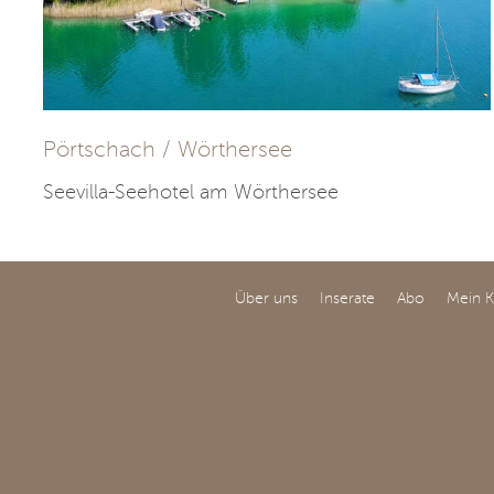
Pörtschach / Wörthersee
Seevilla-Seehotel am Wörthersee
Über uns
Inserate
Abo
Mein 