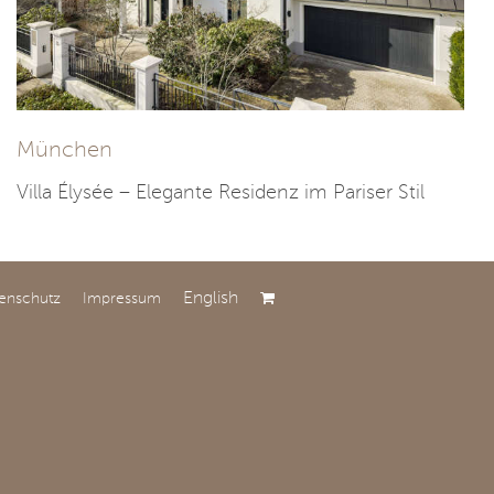
München
Villa Élysée – Elegante Residenz im Pariser Stil
English
enschutz
Impressum