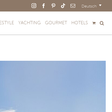
Instagram
Facebook
Pinterest
Tiktok
E-
Deutsch
Mail
FESTYLE
YACHTING
GOURMET
HOTELS