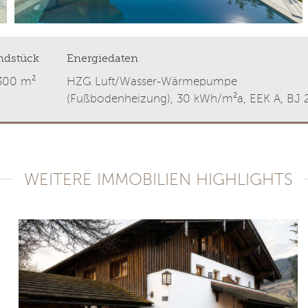
ndstück
Energiedaten
 300 m²
HZG Luft/Wasser-Wärmepumpe
(Fußbodenheizung), 30 kWh/m²a, EEK A, BJ 
WEITERE IMMOBILIEN HIGHLIGHTS