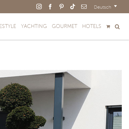
Instagram
Facebook
Pinterest
Tiktok
E-
Deutsch
Mail
FESTYLE
YACHTING
GOURMET
HOTELS