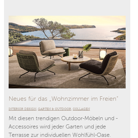
Neues für das „Wohnzimmer im Freien“
INTERIOR DESIGN
GARTEN & OUTDOOR
COLLAGEN
,
,
Mit diesen trendigen Outdoor-Möbeln und -
Accessoires wird jeder Garten und jede
Terrasse zur individuellen Wohlfühl-Oase.