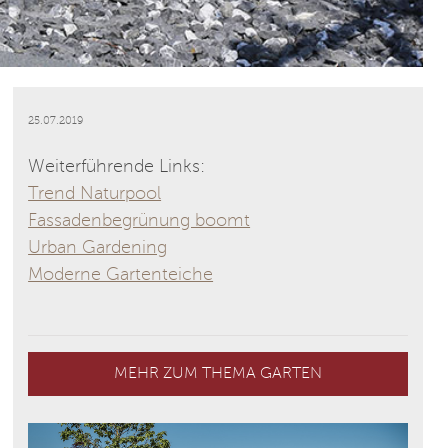
25.07.2019
Weiterführende Links:
Trend Naturpool
Fassadenbegrünung boomt
Urban Gardening
Moderne Gartenteiche
MEHR ZUM THEMA GARTEN