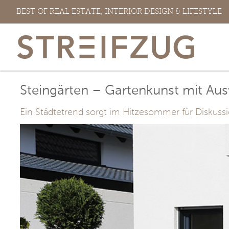
Zum
BEST OF REAL ESTATE, INTERIOR DESIGN & LIFESTYLE
Inhalt
springen
Steingärten – Gartenkunst mit Au
Ein Städtetrend sorgt im Hitzesommer für Diskuss
View
Larger
Image