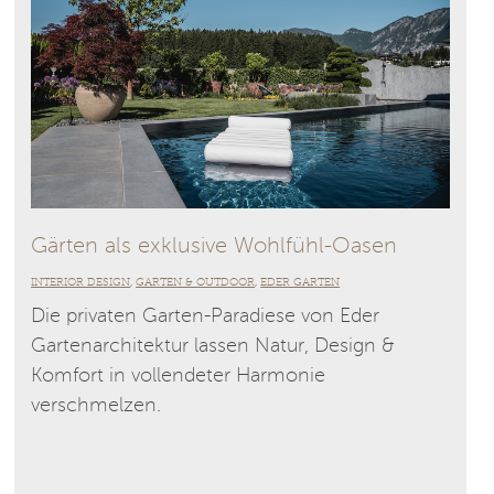
Gärten als exklusive Wohlfühl-Oasen
INTERIOR DESIGN
GARTEN & OUTDOOR
EDER GARTEN
,
,
Die privaten Garten-Paradiese von Eder
Gartenarchitektur lassen Natur, Design &
Komfort in vollendeter Harmonie
verschmelzen.