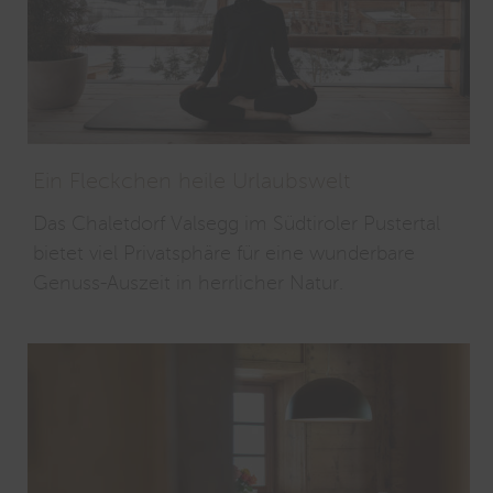
Der STREIFZUG Newsletter informiert Sie regelmäßig über
die schönsten Immobilien und das Neueste aus Interior
Design & Lifestyle.
Email
Email
Anmelden
Ein Fleckchen heile Urlaubswelt
Das Chaletdorf Valsegg im Südtiroler Pustertal
bietet viel Privatsphäre für eine wunderbare
Genuss-Auszeit in herrlicher Natur.