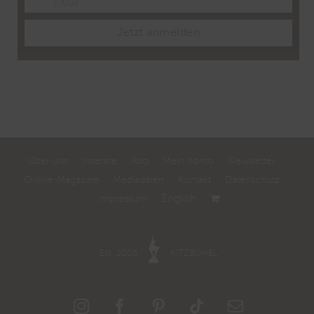
E-Mail
Email
Jetzt anmelden
Über uns
Inserate
Abo
Mein Konto
Newsletter
Online-Magazine
Mediadaten
Kontakt
Datenschutz
English
Impressum
Est. 2006
KITZBÜHEL