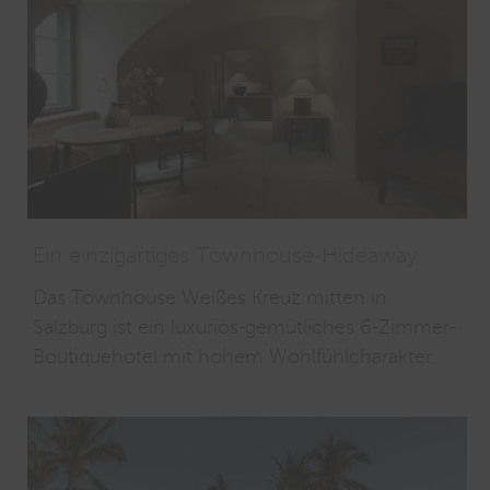
Ein einzigartiges Townhouse-Hideaway
Das Townhouse Weißes Kreuz mitten in
Salzburg ist ein luxuriös-gemütliches 6-Zimmer-
Boutiquehotel mit hohem Wohlfühlcharakter.
Clo
this
mod