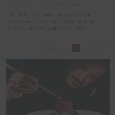
Die Welt in neuem Licht sehen
Die „Silver Ray“, neues Flaggschiff für die
Luxusreisen von morgen, startet mit einer
Karibik- und einer Südafrika-Kreuzfahrt.
3
4
5
6
7
Zurück
Vor